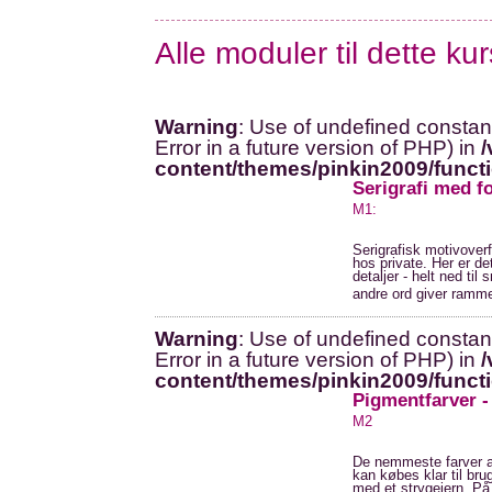
Alle moduler til dette ku
Warning
: Use of undefined constant
Error in a future version of PHP) in
/
content/themes/pinkin2009/funct
Serigrafi med f
M1:
Serigrafisk motivover
hos private. Her er d
detaljer - helt ned til
andre ord giver ramme
Warning
: Use of undefined constant
Error in a future version of PHP) in
/
content/themes/pinkin2009/funct
Pigmentfarver -
M2
De nemmeste farver at
kan købes klar til bru
med et strygejern. På