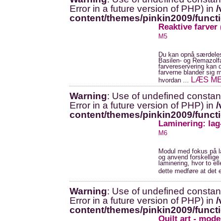
Error in a future version of PHP) in
/
content/themes/pinkin2009/funct
Reaktive farver
M5
Du kan opnå særdeles
Basilen- og Remazolf
farvereservering kan 
farverne blander sig 
LÆS M
hvordan ...
Warning
: Use of undefined constant
Error in a future version of PHP) in
/
content/themes/pinkin2009/funct
Laminering: lag
M6
Modul med fokus på la
og anvend forskellige 
laminering, hvor to ell
dette medføre at det 
Warning
: Use of undefined constant
Error in a future version of PHP) in
/
content/themes/pinkin2009/funct
Quilt art - mod