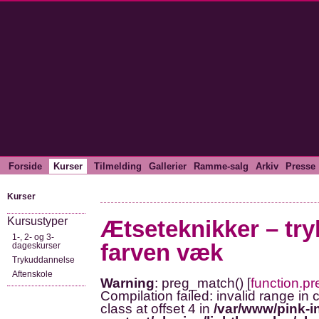
Forside
Kurser
Tilmelding
Gallerier
Ramme-salg
Arkiv
Presse
Kurser
Kursustyper
Ætseteknikker – try
1-, 2- og 3-
farven væk
dageskurser
Trykuddannelse
Aftenskole
Warning
: preg_match() [
function.p
Compilation failed: invalid range in 
class at offset 4 in
/var/www/pink-i