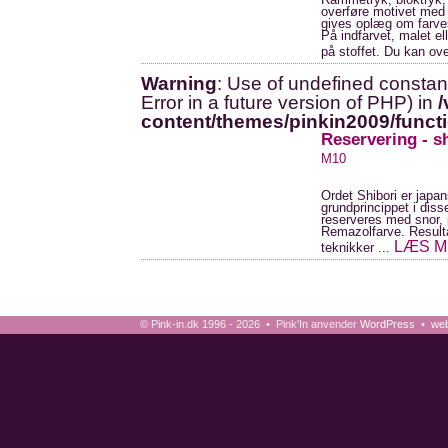
overføre motivet med s
gives oplæg om farve
På indfarvet, malet el
på stoffet. Du kan ove
Warning
: Use of undefined constant
Error in a future version of PHP) in
/
content/themes/pinkin2009/funct
Reservering - s
M10
Ordet Shibori er japan
grundprincippet i diss
reserveres med snor, 
Remazolfarve. Resulta
LÆS 
teknikker ...
© Pink-in.dk 1996 - 2026 • Pink'In anvender
WordPress
•
web