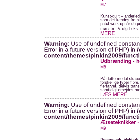
M7
Kunst-quilt – anderled
som det kendes fra b
patchwork opnår du pe
mønstre. Vælg f.eks. 
MERE
Warning
: Use of undefined constant
Error in a future version of PHP) in
/
content/themes/pinkin2009/funct
Udbrænding - he
M8
På dette modul skaber
forskellige typer fibr
flerfarvet, delvis tran
samtidigt arbejdes med 
LÆS MERE
Warning
: Use of undefined constant
Error in a future version of PHP) in
/
content/themes/pinkin2009/funct
Ætseteknikker -
M9
Rammetryk, bloktryk,