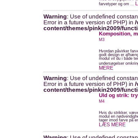
farvetyper og om ...
Warning
: Use of undefined constant
Error in a future version of PHP) in
/
content/themes/pinkin2009/funct
Komposition, m
M3
Hvordan påvirker farv
godt design er afhæng
modul vil du i både te
undersøgelser omkring
MERE
Warning
: Use of undefined constant
Error in a future version of PHP) in
/
content/themes/pinkin2009/funct
Uld og strik: tr
M4
Hvis du strikker, væver
modul en nødvendighed
tager imod farve på en
LÆS MERE
Warning
: Use of undefined constant