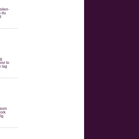
silen-
n du
d
og
vor to
e lag
, som
work
lg