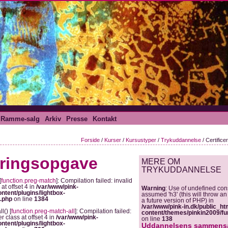
Ramme-salg
Arkiv
Presse
Kontakt
Forside
/
Kurser
/
Kursustyper
/
Trykuddannelse
/ Certific
eringsopgave
MERE OM
TRYKUDDANNELSE
[
function.preg-match
]: Compilation failed: invalid
at offset 4 in
/var/www/pink-
Warning
: Use of undefined con
ntent/plugins/lightbox-
assumed 'h3' (this will throw an 
s.php
on line
1384
a future version of PHP) in
/var/www/pink-in.dk/public_ht
l() [
function.preg-match-all
]: Compilation failed:
content/themes/pinkin2009/fu
r class at offset 4 in
/var/www/pink-
on line
138
ntent/plugins/lightbox-
Uddannelsens sammens