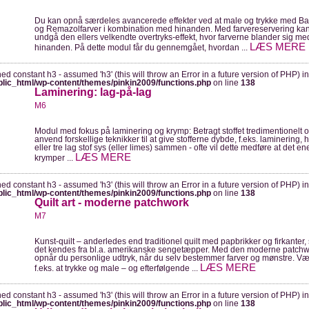
Du kan opnå særdeles avancerede effekter ved at male og trykke med Ba
og Remazolfarver i kombination med hinanden. Med farvereservering ka
undgå den ellers velkendte overtryks-effekt, hvor farverne blander sig me
LÆS MERE
hinanden. På dette modul får du gennemgået, hvordan ...
ned constant h3 - assumed 'h3' (this will throw an Error in a future version of PHP) in
blic_html/wp-content/themes/pinkin2009/functions.php
on line
138
Laminering: lag-på-lag
M6
Modul med fokus på laminering og krymp: Betragt stoffet tredimentionelt 
anvend forskellige teknikker til at give stofferne dybde, f.eks. laminering, h
eller tre lag stof sys (eller limes) sammen - ofte vil dette medføre at det en
LÆS MERE
krymper ...
ned constant h3 - assumed 'h3' (this will throw an Error in a future version of PHP) in
blic_html/wp-content/themes/pinkin2009/functions.php
on line
138
Quilt art - moderne patchwork
M7
Kunst-quilt – anderledes end traditionel quilt med papbrikker og firkanter
det kendes fra bl.a. amerikanske sengetæpper. Med den moderne patch
opnår du personlige udtryk, når du selv bestemmer farver og mønstre. Væ
LÆS MERE
f.eks. at trykke og male – og efterfølgende ...
ned constant h3 - assumed 'h3' (this will throw an Error in a future version of PHP) in
blic_html/wp-content/themes/pinkin2009/functions.php
on line
138