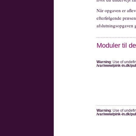
Når opgaven er aflev
efterfølgende præsen
afslutningsopgaven g
Moduler til de
Warning
: Use of undefi
/var/www/pink-in.dk/pu
Warning
: Use of undefi
/var/www/pink-in.dk/pu