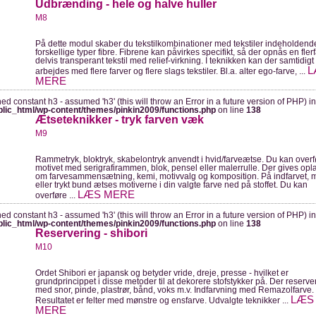
Udbrænding - hele og halve huller
M8
På dette modul skaber du tekstilkombinationer med tekstiler indeholdend
forskellige typer fibre. Fibrene kan påvirkes specifikt, så der opnås en flerf
delvis transperant tekstil med relief-virkning. I teknikken kan der samtidigt
L
arbejdes med flere farver og flere slags tekstiler. Bl.a. alter ego-farve, ...
MERE
ned constant h3 - assumed 'h3' (this will throw an Error in a future version of PHP) in
blic_html/wp-content/themes/pinkin2009/functions.php
on line
138
Ætseteknikker - tryk farven væk
M9
Rammetryk, bloktryk, skabelontryk anvendt i hvid/farveætse. Du kan overf
motivet med serigrafirammen, blok, pensel eller malerrulle. Der gives op
om farvesammensætning, kemi, motivvalg og komposition. På indfarvet, 
eller trykt bund ætses motiverne i din valgte farve ned på stoffet. Du kan
LÆS MERE
overføre ...
ned constant h3 - assumed 'h3' (this will throw an Error in a future version of PHP) in
blic_html/wp-content/themes/pinkin2009/functions.php
on line
138
Reservering - shibori
M10
Ordet Shibori er japansk og betyder vride, dreje, presse - hvilket er
grundprincippet i disse metoder til at dekorere stofstykker på. Der reserve
med snor, pinde, plastrør, bånd, voks m.v. Indfarvning med Remazolfarve.
LÆS
Resultatet er felter med mønstre og ensfarve. Udvalgte teknikker ...
MERE