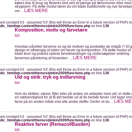
købes klar til brug og fikseres blot ved at hænge på tørresnoren eller med
strygejern. På dette modul lærer du om både traditionelle og nye farvetyp
LÆS MERE
om ...
ned constant h3 - assumed 'h3' (this will throw an Error in a future version of PHP) in
blic_html/wp-content/themes/pinkin2009/functions.php
on line
138
Komposition, motiv og farvelære
M3
Hvordan påvirker farverne os og de motiver og produkter de indgår i? Et 
design er afhængig af viden om farver og komposition. På dette modul vil 
både teori og praksis opleve farveblandinger og undersøgelser omkring
LÆS MERE
farvernes påvirkning af hinanden: ...
ned constant h3 - assumed 'h3' (this will throw an Error in a future version of PHP) in
blic_html/wp-content/themes/pinkin2009/functions.php
on line
138
Uld og strik: tryk og indfarvning
M4
Hvis du strikker, væver, filter eller på anden vis arbejder med uld, er dett
en nødvendighed for at få det bedste ud af de bedste farver. Uld tager im
LÆS ME
farve på en anden måde end alle andre stoffer. Derfor vil du ...
ned constant h3 - assumed 'h3' (this will throw an Error in a future version of PHP) in
blic_html/wp-content/themes/pinkin2009/functions.php
on line
138
Reaktive farver (Remazol/Basilen)
M5