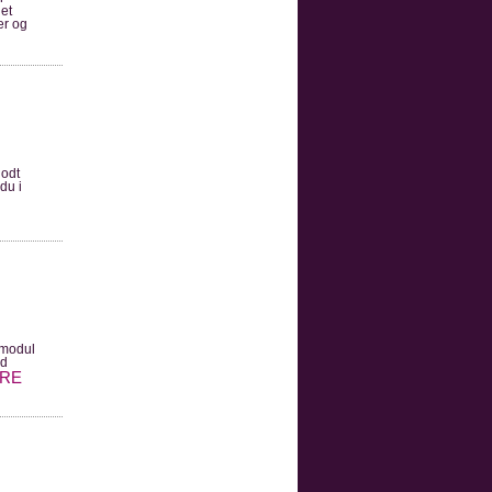
 et
er og
godt
du i
e modul
od
RE