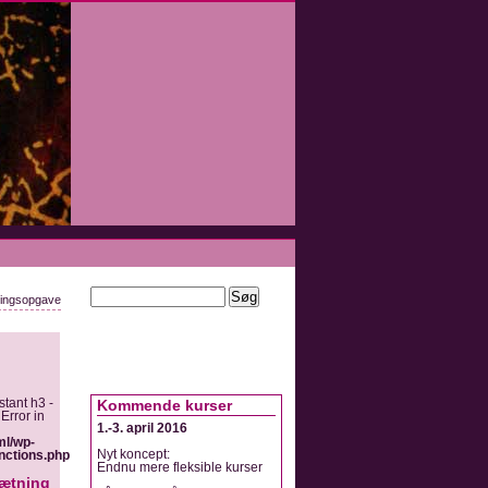
eringsopgave
stant h3 -
Kommende kurser
Error in
1.-3. april 2016
ml/wp-
Nyt koncept:
nctions.php
Endnu mere fleksible kurser
ætning