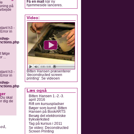
Få en mail
når ny
de
hjemmeside lanceres.
sning på
arbejde
Video:
stant h3 -
Error in
ml/wp-
nctions.php
t følge
 ...
Bitten Hansen præsenterer
stant h3 -
'deconstructed screen
Error in
printing'. Se videoen
ml/wp-
nctions.php
Læs også
ger
Bitten Hansen 1.-2.-3.
 Du skal
april 2016
er dig de
Rift om kursuspladser
Bøger som kunst: Bitten
Hansen på BookARTS
Besøg det elektroniske
trykværksted
Tag på kursus i 2011
ned,
Se video: Deconstructed
Screen Printing