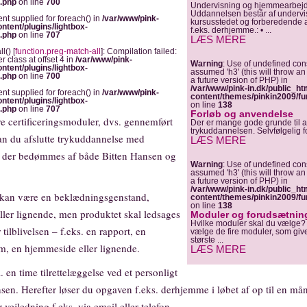
s.php
on line
700
Undervisning og hjemmearbej
Uddannelsen består af undervi
ent supplied for foreach() in
/var/www/pink-
kursusstedet og forberedende 
ntent/plugins/lightbox-
f.eks. derhjemme.: • ...
s.php
on line
707
LÆS MERE
l() [
function.preg-match-all
]: Compilation failed:
r class at offset 4 in
/var/www/pink-
Warning
: Use of undefined con
ntent/plugins/lightbox-
assumed 'h3' (this will throw an 
s.php
on line
700
a future version of PHP) in
/var/www/pink-in.dk/public_ht
ent supplied for foreach() in
/var/www/pink-
content/themes/pinkin2009/fu
ntent/plugins/lightbox-
on line
138
s.php
on line
707
Forløb og anvendelse
re certificeringsmoduler, dvs. gennemført
Der er mange gode grunde til a
trykuddannelsen. Selvfølgelig for
n du afslutte trykuddannelse med
LÆS MERE
e, der bedømmes af både Bitten Hansen og
Warning
: Use of undefined con
assumed 'h3' (this will throw an 
a future version of PHP) in
/var/www/pink-in.dk/public_ht
kan være en beklædningsgenstand,
content/themes/pinkin2009/fu
on line
138
 eller lignende, men produktet skal ledsages
Moduler og forudsætnin
Hvilke moduler skal du vælge?
tilblivelsen – f.eks. en rapport, en
vælge de fire moduler, som giv
største ...
lm, en hjemmeside eller lignende.
LÆS MERE
 en time tilrettelæggelse ved et personligt
en. Herefter løser du opgaven f.eks. derhjemme i løbet af op til en må
 vejledning f.eks. via email eller telefon.