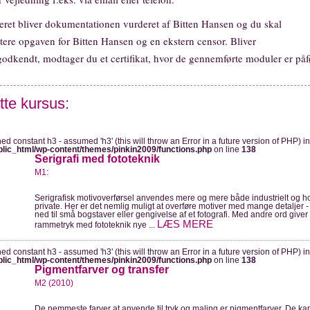
eret bliver dokumentationen vurderet af Bitten Hansen og du skal
tere opgaven for Bitten Hansen og en ekstern censor. Bliver
odkendt, modtager du et certifikat, hvor de gennemførte moduler er påfø
tte kursus:
ned constant h3 - assumed 'h3' (this will throw an Error in a future version of PHP) in
blic_html/wp-content/themes/pinkin2009/functions.php
on line
138
Serigrafi med fototeknik
M1:
Serigrafisk motivoverførsel anvendes mere og mere både industrielt og h
private. Her er det nemlig muligt at overføre motiver med mange detaljer - 
ned til små bogstaver eller gengivelse af et fotografi. Med andre ord giver
LÆS MERE
rammetryk med fototeknik nye ...
ned constant h3 - assumed 'h3' (this will throw an Error in a future version of PHP) in
blic_html/wp-content/themes/pinkin2009/functions.php
on line
138
Pigmentfarver og transfer
M2 (2010)
De nemmeste farver at anvende til tryk og maling er pigmentfarver. De ka