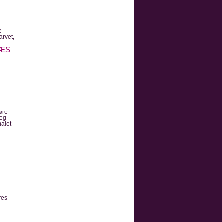
e
arvet,
ÆS
øre
læg
malet
res