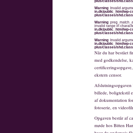
plus/classes/shd.clas
Warning
: Invalid argum
in.dk/public_html/wp-co
plus/classes/shd.clas
Warning
: preg_match_al
invalid range in characte
in.dk/public_html/wp-co
plus/classes/shd.clas
Warning
: Invalid argum
in.dk/public_html/wp-co
plus/classes/shd.clas
Når du har bestået fi
med godkendelse, ka
certificeringsopgav
ekstern censor.
Afslutningsopgaven 
billede, boligtekstil
af dokumentation for 
fotoserie, en videofi
Opgaven består af ca.
møde hos Bitten Hans
hvor du undervejs får