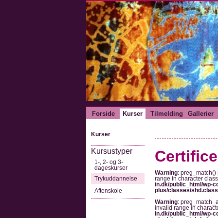
Forside
Kurser
Tilmelding
Gallerier
Kurser
Kursustyper
Certific
1-, 2- og 3-
dageskurser
Warning
: preg_match() 
Trykuddannelse
range in character class 
in.dk/public_html/wp-co
plus/classes/shd.clas
Aftenskole
Warning
: preg_match_al
invalid range in characte
in.dk/public_html/wp-co