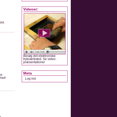
Videoer:
rt.
Besøg det elektroniske
trykværksted. Se video­
præsentationer
Meta
os
helt
Log ind
n