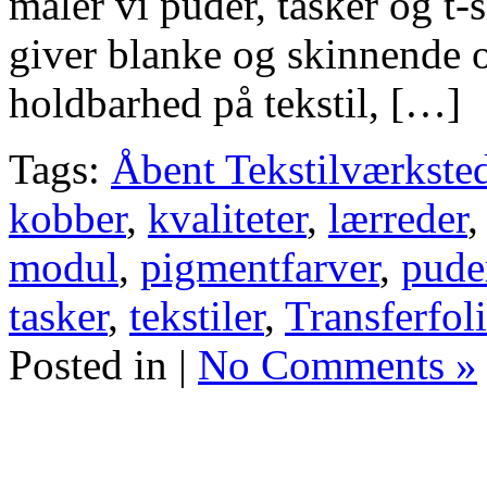
maler vi puder, tasker og t-
giver blanke og skinnende 
holdbarhed på tekstil, […]
Tags:
Åbent Tekstilværkste
kobber
,
kvaliteter
,
lærreder
modul
,
pigmentfarver
,
pude
tasker
,
tekstiler
,
Transferfol
Posted in |
No Comments »