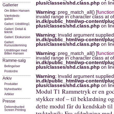
plus/classes/shd.class.php
on li
Gallerier
Om Bitten Hansen
Warning
: preg_match_all() [
functio
Værksteds-
invalid range in character class at o
galleri
in.dk/public_html/wp-content/plug
Galleri: Udstilling1
plus/classes/shd.class.php
on li
Galleri: Detail &
teknik
Warning
: Invalid argument supplied
Galleri: Ekskursion
in.dk/public_html/wp-content/plug
Galleri:
plus/classes/shd.class.php
on li
Kursusstemning
Udstillinger med
Warning
: preg_match_all() [
functio
Bitten Hansen
invalid range in character class at o
Ramme-salg
in.dk/public_html/wp-content/plug
Betingelser
plus/classes/shd.class.php
on li
Postordre
Warning
: Invalid argument supplied
Arkiv
in.dk/public_html/wp-content/plug
Produkter
plus/classes/shd.class.php
on li
Nyhedsarkiv
Modul T1 Rammetryk er en god 
Artikler
stykker stof – til beklædning o
Presse
dette modul får du kendskab til
Dekonstructed
Screen Printing
trykteknik: Fra afdækning med p