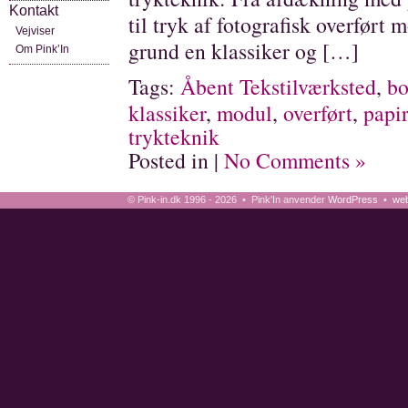
Kontakt
til tryk af fotografisk overført
Vejviser
grund en klassiker og […]
Om Pink’In
Tags:
Åbent Tekstilværksted
,
bo
klassiker
,
modul
,
overført
,
papir
trykteknik
Posted in |
No Comments »
© Pink-in.dk 1996 - 2026 • Pink'In anvender
WordPress
•
web