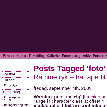
Forside
Kurser
Tilmelding
Gallerier
Ramme-salg
Arkiv
Presse
K
Posts Tagged ‘foto’
Forside
Rammetryk – fra tape til 
Kurser
Kursustyper
fredag, september 4th, 2009
Tilmelding
Warning
: preg_match() [
function.p
Kursus-priser
2013
range in character class at offset 4 
in.dk/public_html/wp-content/plug
Betingelser og info