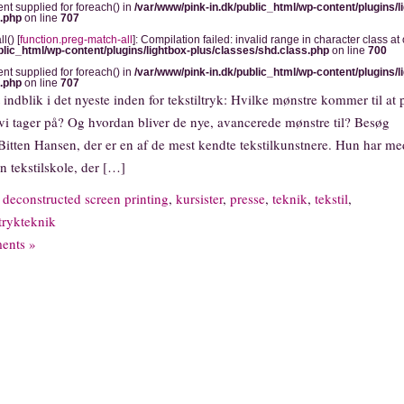
ent supplied for foreach() in
/var/www/pink-in.dk/public_html/wp-content/plugins/l
s.php
on line
707
l() [
function.preg-match-all
]: Compilation failed: invalid range in character class at o
blic_html/wp-content/plugins/lightbox-plus/classes/shd.class.php
on line
700
ent supplied for foreach() in
/var/www/pink-in.dk/public_html/wp-content/plugins/l
s.php
on line
707
indblik i det nyeste inden for tekstiltryk: Hvilke mønstre kommer til at
j vi tager på? Og hvordan bliver de nye, avancerede mønstre til? Besøg
tten Hansen, der er en af de mest kendte tekstilkunstnere. Hun har me
en tekstilskole, der […]
,
deconstructed screen printing
,
kursister
,
presse
,
teknik
,
tekstil
,
trykteknik
ents »