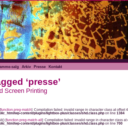
amme-salg
Arkiv
Presse
Kontakt
agged ‘presse’
d Screen Printing
[
function.preg-match
]: Compilation failed: invalid range in character class at offset 4
blic_html/wp-content/plugins/lightbox-plus/classes/shd.class.php
on line
1384
l() [
function.preg-match-all
]: Compilation failed: invalid range in character class at o
blic_html/wp-content/plugins/lightbox-plus/classes/shd.class.php
on line
700