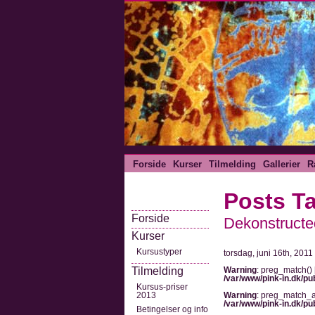
Forside
Kurser
Tilmelding
Gallerier
R
Posts T
Forside
Dekonstructe
Kurser
Kursustyper
torsdag, juni 16th, 2011
Tilmelding
Warning
: preg_match() 
/var/www/pink-in.dk/pu
Kursus-priser
2013
Warning
: preg_match_al
/var/www/pink-in.dk/pu
Betingelser og info