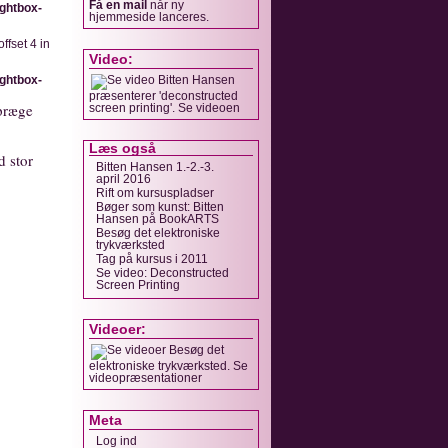
Få en mail
når ny
ightbox-
hjemmeside lanceres.
ffset 4 in
Video:
ightbox-
Bitten Hansen
præsenterer 'deconstructed
 præge
screen printing'. Se videoen
Læs også
d stor
Bitten Hansen 1.-2.-3.
april 2016
Rift om kursuspladser
Bøger som kunst: Bitten
Hansen på BookARTS
Besøg det elektroniske
trykværksted
Tag på kursus i 2011
Se video: Deconstructed
Screen Printing
Videoer:
Besøg det
elektroniske trykværksted. Se
video­præsentationer
Meta
Log ind