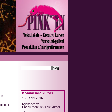
Kommende kurser
 in
1.-3. april 2016
Nyt koncept:
ffset 4 in
Endnu mere fleksible kurser