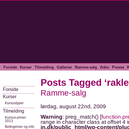
Forside
Kurser
Tilmelding
Gallerier
Ramme-salg
Arkiv
Presse
K
Posts Tagged ‘rakle
Forside
Ramme-salg
Kurser
Kursustyper
lørdag, august 22nd, 2009
Tilmelding
Warning
: preg_match() [
function.p
Kursus-priser
2013
range in character class at offset 4 
in.dk/public_html/wp-content/plug
Betingelser og info