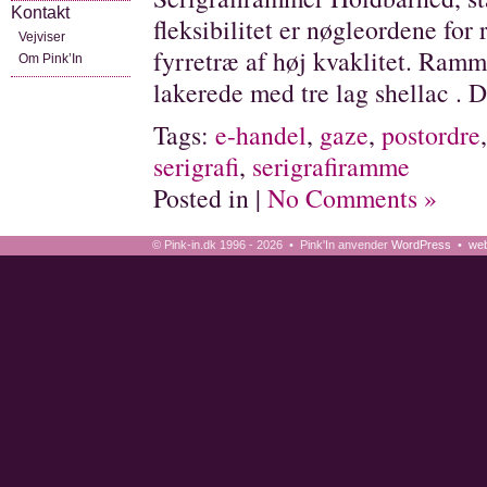
Kontakt
fleksibilitet er nøgleordene for
Vejviser
fyrretræ af høj kvaklitet. Ramm
Om Pink’In
lakerede med tre lag shellac . 
Tags:
e-handel
,
gaze
,
postordre
serigrafi
,
serigrafiramme
Posted in |
No Comments »
© Pink-in.dk 1996 - 2026 • Pink'In anvender
WordPress
•
web