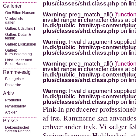
plus/classes/shd.class.php
on li
Gallerier
Om Bitten Hansen
Warning
: preg_match_all() [
functio
Værksteds-
invalid range in character class at o
galleri
in.dk/public_html/wp-content/plug
Galleri: Udstilling1
plus/classes/shd.class.php
on li
Galleri: Detail &
teknik
Warning
: Invalid argument supplied
Galleri: Ekskursion
in.dk/public_html/wp-content/plug
Galleri:
plus/classes/shd.class.php
on li
Kursusstemning
Udstillinger med
Warning
: preg_match_all() [
functio
Bitten Hansen
invalid range in character class at o
Ramme-salg
in.dk/public_html/wp-content/plug
Betingelser
plus/classes/shd.class.php
on li
Postordre
Warning
: Invalid argument supplied
Arkiv
in.dk/public_html/wp-content/plug
Produkter
plus/classes/shd.class.php
on li
Nyhedsarkiv
Pink-In producerer professionel
Artikler
af træ. Rammerne kan anvendes t
Presse
enhver anden tryk. Vi sælger fø
Dekonstructed
Screen Printing
Serigrafirammer Holdbarhed, st