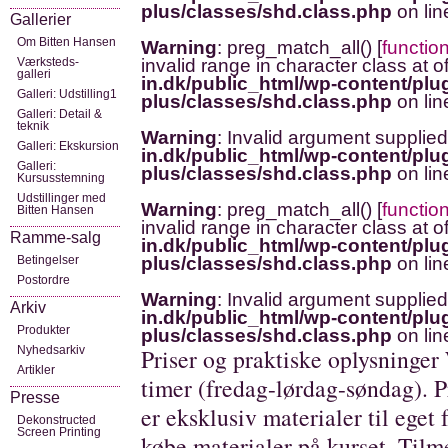
plus/classes/shd.class.php
on li
Gallerier
Om Bitten Hansen
Warning
: preg_match_all() [
functio
Værksteds-
invalid range in character class at o
galleri
in.dk/public_html/wp-content/plug
Galleri: Udstilling1
plus/classes/shd.class.php
on li
Galleri: Detail &
teknik
Warning
: Invalid argument supplied
Galleri: Ekskursion
in.dk/public_html/wp-content/plug
Galleri:
plus/classes/shd.class.php
on li
Kursusstemning
Udstillinger med
Warning
: preg_match_all() [
functio
Bitten Hansen
invalid range in character class at o
Ramme-salg
in.dk/public_html/wp-content/plug
Betingelser
plus/classes/shd.class.php
on li
Postordre
Warning
: Invalid argument supplied
Arkiv
in.dk/public_html/wp-content/plug
Produkter
plus/classes/shd.class.php
on li
Nyhedsarkiv
Priser og praktiske oplysninge
Artikler
timer (fredag-lørdag-søndag). Pr
Presse
er eksklusiv materialer til eget
Dekonstructed
Screen Printing
købe materialer på kurset. Tilm