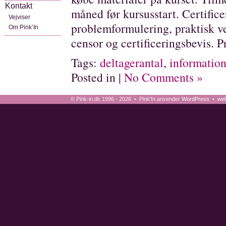
Kontakt
måned før kursusstart. Certific
Vejviser
problemformulering, praktisk v
Om Pink’In
censor og certificeringsbevis. P
Tags:
deltagerantal
,
informatio
Posted in |
No Comments »
© Pink-in.dk 1996 - 2026 • Pink'In anvender
WordPress
•
web