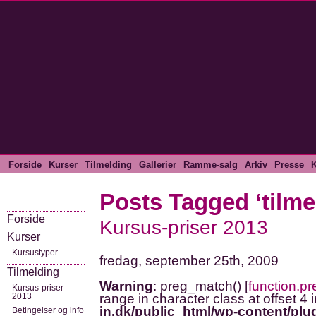
Forside
Kurser
Tilmelding
Gallerier
Ramme-salg
Arkiv
Presse
K
Posts Tagged ‘tilme
Forside
Kursus-priser 2013
Kurser
Kursustyper
fredag, september 25th, 2009
Tilmelding
Warning
: preg_match() [
function.p
Kursus-priser
2013
range in character class at offset 4 
in.dk/public_html/wp-content/plug
Betingelser og info