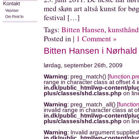
Kontakt
med skøn art altså kunst for bø
Vejviser
festival […]
Om Pink’In
Tags:
Bitten Hansen
,
kunsthån
Posted in |
1 Comment »
Bitten Hansen i Nørhald
lørdag, september 26th, 2009
Warning
: preg_match() [
function.p
range in character class at offset 4 
in.dk/public_html/wp-content/plug
plus/classes/shd.class.php
on li
Warning
: preg_match_all() [
functio
invalid range in character class at o
in.dk/public_html/wp-content/plug
plus/classes/shd.class.php
on li
Warning
: Invalid argument supplied
in.dk/public_html/wp-content/plug