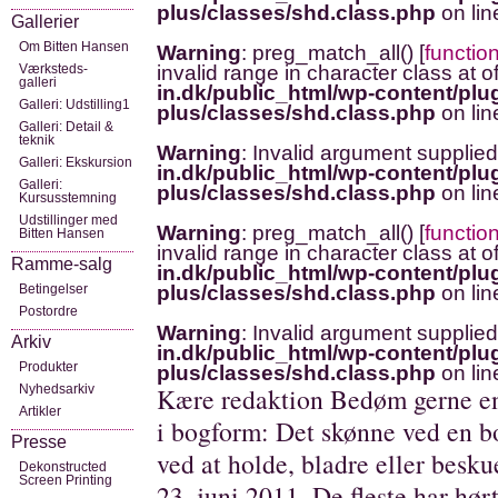
plus/classes/shd.class.php
on li
Gallerier
Om Bitten Hansen
Warning
: preg_match_all() [
functio
Værksteds-
invalid range in character class at o
galleri
in.dk/public_html/wp-content/plug
Galleri: Udstilling1
plus/classes/shd.class.php
on li
Galleri: Detail &
teknik
Warning
: Invalid argument supplied
Galleri: Ekskursion
in.dk/public_html/wp-content/plug
Galleri:
plus/classes/shd.class.php
on li
Kursusstemning
Udstillinger med
Warning
: preg_match_all() [
functio
Bitten Hansen
invalid range in character class at o
Ramme-salg
in.dk/public_html/wp-content/plug
Betingelser
plus/classes/shd.class.php
on li
Postordre
Warning
: Invalid argument supplied
Arkiv
in.dk/public_html/wp-content/plug
Produkter
plus/classes/shd.class.php
on li
Nyhedsarkiv
Kære redaktion Bedøm gerne en
Artikler
i bogform: Det skønne ved en b
Presse
ved at holde, bladre eller besku
Dekonstructed
Screen Printing
23. juni 2011. De fleste har hø