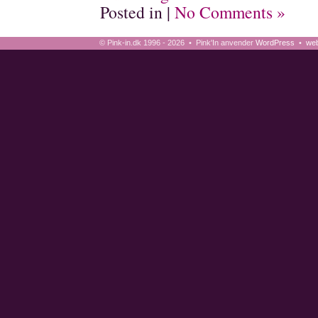
Posted in |
No Comments »
© Pink-in.dk 1996 - 2026 • Pink'In anvender
WordPress
•
web