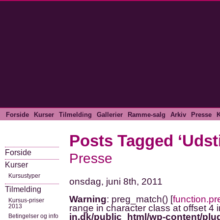
Forside
Kurser
Tilmelding
Gallerier
Ramme-salg
Arkiv
Presse
K
Posts Tagged ‘Udsti
Forside
Presse
Kurser
Kursustyper
onsdag, juni 8th, 2011
Tilmelding
Warning
: preg_match() [
function.p
Kursus-priser
2013
range in character class at offset 4 
in.dk/public_html/wp-content/plug
Betingelser og info