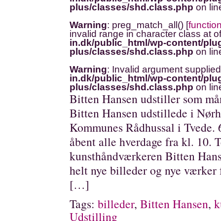
plus/classes/shd.class.php
on li
Warning
: preg_match_all() [
functio
invalid range in character class at o
in.dk/public_html/wp-content/plug
plus/classes/shd.class.php
on li
Warning
: Invalid argument supplied
in.dk/public_html/wp-content/plug
plus/classes/shd.class.php
on li
Bitten Hansen udstiller som må
Bitten Hansen udstillede i Nør
Kommunes Rådhussal i Tvede. 6.
åbent alle hverdage fra kl. 10. 
kunsthåndværkeren Bitten Hans
helt nye billeder og nye værker 
[…]
Tags:
billeder
,
Bitten Hansen
,
k
Udstilling