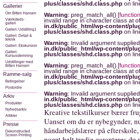
plus/classes/shd.class.php
on li
Gallerier
Om Bitten Hansen
Warning
: preg_match_all() [
functio
Værksteds-
invalid range in character class at o
galleri
in.dk/public_html/wp-content/plug
Galleri: Udstilling1
plus/classes/shd.class.php
on li
Galleri: Detail &
teknik
Warning
: Invalid argument supplied
Galleri: Ekskursion
in.dk/public_html/wp-content/plug
Galleri:
plus/classes/shd.class.php
on li
Kursusstemning
Udstillinger med
Warning
: preg_match_all() [
functio
Bitten Hansen
invalid range in character class at o
Ramme-salg
in.dk/public_html/wp-content/plug
Betingelser
plus/classes/shd.class.php
on li
Postordre
Warning
: Invalid argument supplied
Arkiv
in.dk/public_html/wp-content/plug
Produkter
plus/classes/shd.class.php
on li
Nyhedsarkiv
Kreative tekstilkurser bærer fru
Artikler
Uanset om du er nybegynder, nu
Presse
håndarbejdslærer på efterskole, 
Dekonstructed
Screen Printing
noget helt tredie garanteres du 