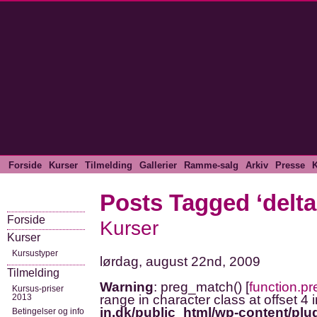
Forside
Kurser
Tilmelding
Gallerier
Ramme-salg
Arkiv
Presse
K
Posts Tagged ‘delta
Forside
Kurser
Kurser
Kursustyper
lørdag, august 22nd, 2009
Tilmelding
Warning
: preg_match() [
function.p
Kursus-priser
2013
range in character class at offset 4 
in.dk/public_html/wp-content/plug
Betingelser og info