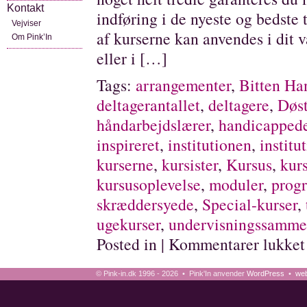
Kontakt
indføring i de nyeste og bedste
Vejviser
af kurserne kan anvendes i dit 
Om Pink’In
eller i […]
Tags:
arrangementer
,
Bitten Ha
deltagerantallet
,
deltagere
,
Døs
håndarbejdslærer
,
handicapped
inspireret
,
institutionen
,
institu
kurserne
,
kursister
,
Kursus
,
kur
kursusoplevelse
,
moduler
,
prog
skræddersyede
,
Special-kurser
,
ugekurser
,
undervisningssamm
Posted in |
Kommentarer lukket
© Pink-in.dk 1996 - 2026 • Pink'In anvender
WordPress
•
web