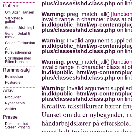
plus/classes/shd.class.php
on li
Gallerier
Om Bitten Hansen
Warning
: preg_match_all() [
functio
Værksteds-
invalid range in character class at o
galleri
in.dk/public_html/wp-content/plug
Galleri: Udstilling1
plus/classes/shd.class.php
on li
Galleri: Detail &
teknik
Warning
: Invalid argument supplied
Galleri: Ekskursion
in.dk/public_html/wp-content/plug
Galleri:
plus/classes/shd.class.php
on li
Kursusstemning
Udstillinger med
Warning
: preg_match_all() [
functio
Bitten Hansen
invalid range in character class at o
Ramme-salg
in.dk/public_html/wp-content/plug
Betingelser
plus/classes/shd.class.php
on li
Postordre
Warning
: Invalid argument supplied
Arkiv
in.dk/public_html/wp-content/plug
Produkter
plus/classes/shd.class.php
on li
Nyhedsarkiv
Kreative tekstilkurser bærer fru
Artikler
Uanset om du er nybegynder, nu
Presse
håndarbejdslærer på efterskole, 
Dekonstructed
Screen Printing
noget helt tredie garanteres du 