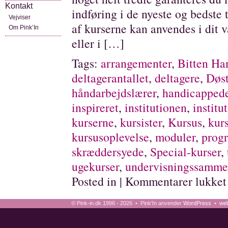
Kontakt
indføring i de nyeste og bedste
Vejviser
af kurserne kan anvendes i dit 
Om Pink’In
eller i […]
Tags:
arrangementer
,
Bitten Ha
deltagerantallet
,
deltagere
,
Døs
håndarbejdslærer
,
handicapped
inspireret
,
institutionen
,
institu
kurserne
,
kursister
,
Kursus
,
kur
kursusoplevelse
,
moduler
,
prog
skræddersyede
,
Special-kurser
,
ugekurser
,
undervisningssamm
Posted in |
Kommentarer lukket
© Pink-in.dk 1996 - 2026 • Pink'In anvender
WordPress
•
web