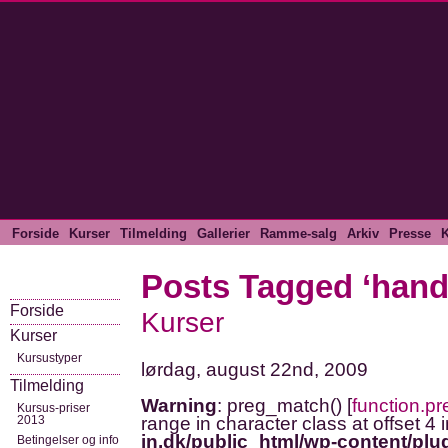
Forside
Kurser
Tilmelding
Gallerier
Ramme-salg
Arkiv
Presse
K
Posts Tagged ‘hand
Forside
Kurser
Kurser
Kursustyper
lørdag, august 22nd, 2009
Tilmelding
Warning
: preg_match() [
function.p
Kursus-priser
2013
range in character class at offset 4 
in.dk/public_html/wp-content/plug
Betingelser og info