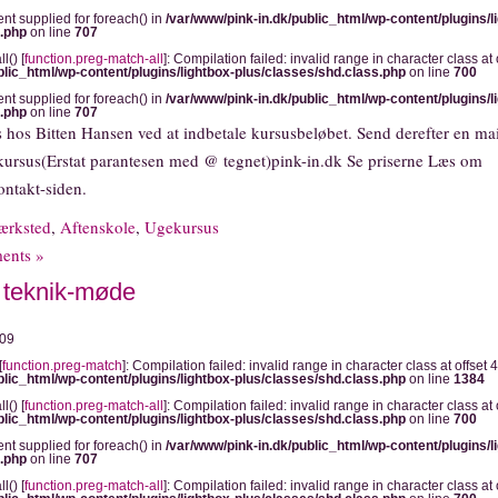
ent supplied for foreach() in
/var/www/pink-in.dk/public_html/wp-content/plugins/l
s.php
on line
707
l() [
function.preg-match-all
]: Compilation failed: invalid range in character class at o
blic_html/wp-content/plugins/lightbox-plus/classes/shd.class.php
on line
700
ent supplied for foreach() in
/var/www/pink-in.dk/public_html/wp-content/plugins/l
s.php
on line
707
s hos Bitten Hansen ved at indbetale kursusbeløbet. Send derefter en mai
 kursus(Erstat parantesen med @ tegnet)pink-in.dk Se priserne Læs om
ontakt-siden.
ærksted
,
Aftenskole
,
Ugekursus
ents »
e/ teknik-møde
009
[
function.preg-match
]: Compilation failed: invalid range in character class at offset 4
blic_html/wp-content/plugins/lightbox-plus/classes/shd.class.php
on line
1384
l() [
function.preg-match-all
]: Compilation failed: invalid range in character class at o
blic_html/wp-content/plugins/lightbox-plus/classes/shd.class.php
on line
700
ent supplied for foreach() in
/var/www/pink-in.dk/public_html/wp-content/plugins/l
s.php
on line
707
l() [
function.preg-match-all
]: Compilation failed: invalid range in character class at o