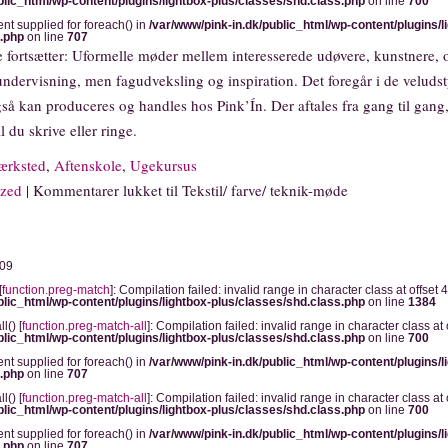
blic_html/wp-content/plugins/lightbox-plus/classes/shd.class.php
on line
700
ent supplied for foreach() in
/var/www/pink-in.dk/public_html/wp-content/plugins/l
s.php
on line
707
 fortsætter: Uformelle møder mellem interesserede udøvere, kunstnere, 
undervisning, men fagudveksling og inspiration. Det foregår i de veluds
gså kan produceres og handles hos Pink’Ín. Der aftales fra gang til gang
l du skrive eller ringe.
ærksted
,
Aftenskole
,
Ugekursus
ized
|
Kommentarer lukket
til Tekstil/ farve/ teknik-møde
009
[
function.preg-match
]: Compilation failed: invalid range in character class at offset 4
blic_html/wp-content/plugins/lightbox-plus/classes/shd.class.php
on line
1384
l() [
function.preg-match-all
]: Compilation failed: invalid range in character class at o
blic_html/wp-content/plugins/lightbox-plus/classes/shd.class.php
on line
700
ent supplied for foreach() in
/var/www/pink-in.dk/public_html/wp-content/plugins/l
s.php
on line
707
l() [
function.preg-match-all
]: Compilation failed: invalid range in character class at o
blic_html/wp-content/plugins/lightbox-plus/classes/shd.class.php
on line
700
ent supplied for foreach() in
/var/www/pink-in.dk/public_html/wp-content/plugins/l
s.php
on line
707