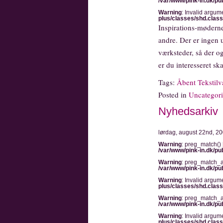
/var/www/pink-in.dk/pu
Warning
: Invalid argum
plus/classes/shd.clas
Inspirations-møderne
andre. Der er ingen 
værksteder, så der o
er du interesseret ska
Tags:
Åbent Tekstilv
Posted in
Uncategor
Nyhedsarkiv
lørdag, august 22nd, 2
Warning
: preg_match() 
/var/www/pink-in.dk/pu
Warning
: preg_match_al
/var/www/pink-in.dk/pu
Warning
: Invalid argum
plus/classes/shd.clas
Warning
: preg_match_al
/var/www/pink-in.dk/pu
Warning
: Invalid argum
plus/classes/shd.clas