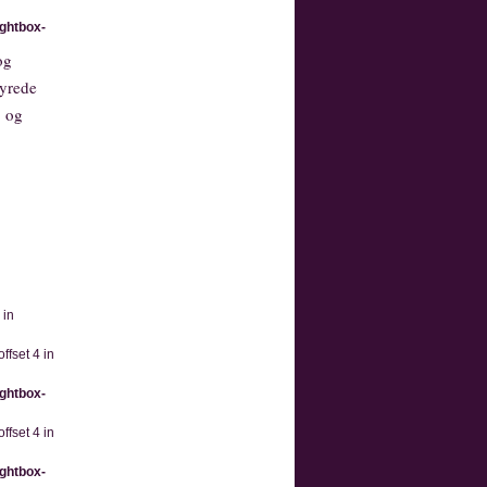
ightbox-
og
tyrede
, og
 in
ffset 4 in
ightbox-
ffset 4 in
ightbox-