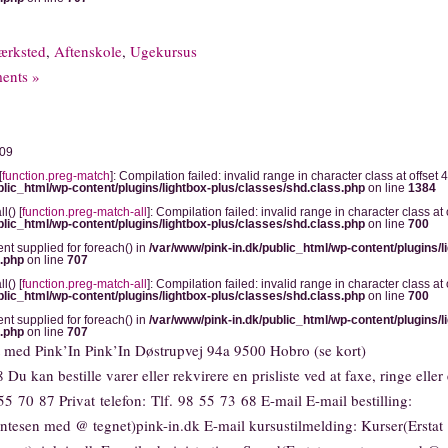
ærksted
,
Aftenskole
,
Ugekursus
ents »
009
[
function.preg-match
]: Compilation failed: invalid range in character class at offset 4
blic_html/wp-content/plugins/lightbox-plus/classes/shd.class.php
on line
1384
l() [
function.preg-match-all
]: Compilation failed: invalid range in character class at o
blic_html/wp-content/plugins/lightbox-plus/classes/shd.class.php
on line
700
ent supplied for foreach() in
/var/www/pink-in.dk/public_html/wp-content/plugins/l
s.php
on line
707
l() [
function.preg-match-all
]: Compilation failed: invalid range in character class at o
blic_html/wp-content/plugins/lightbox-plus/classes/shd.class.php
on line
700
ent supplied for foreach() in
/var/www/pink-in.dk/public_html/wp-content/plugins/l
s.php
on line
707
t med Pink’In Pink’In Døstrupvej 94a 9500 Hobro (se kort)
Du kan bestille varer eller rekvirere en prisliste ved at faxe, ringe eller 
 55 70 87 Privat telefon: Tlf. 98 55 73 68 E-mail E-mail bestilling:
rantesen med @ tegnet)pink-in.dk E-mail kursustilmelding: Kurser(Erstat