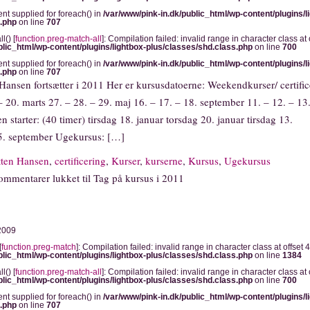
ent supplied for foreach() in
/var/www/pink-in.dk/public_html/wp-content/plugins/l
s.php
on line
707
l() [
function.preg-match-all
]: Compilation failed: invalid range in character class at o
blic_html/wp-content/plugins/lightbox-plus/classes/shd.class.php
on line
700
ent supplied for foreach() in
/var/www/pink-in.dk/public_html/wp-content/plugins/l
s.php
on line
707
Hansen fortsætter i 2011 Her er kursusdatoerne: Weekendkurser/ certific
– 20. marts 27. – 28. – 29. maj 16. – 17. – 18. september 11. – 12. – 13
starter: (40 timer) tirsdag 18. januar torsdag 20. januar tirsdag 13.
5. september Ugekursus: […]
tten Hansen
,
certificering
,
Kurser
,
kurserne
,
Kursus
,
Ugekursus
ommentarer lukket
til Tag på kursus i 2011
 2009
[
function.preg-match
]: Compilation failed: invalid range in character class at offset 4
blic_html/wp-content/plugins/lightbox-plus/classes/shd.class.php
on line
1384
l() [
function.preg-match-all
]: Compilation failed: invalid range in character class at o
blic_html/wp-content/plugins/lightbox-plus/classes/shd.class.php
on line
700
ent supplied for foreach() in
/var/www/pink-in.dk/public_html/wp-content/plugins/l
s.php
on line
707