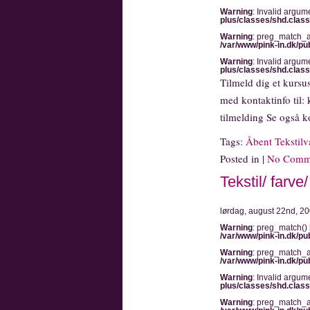
Warning
: Invalid argum
plus/classes/shd.clas
Warning
: preg_match_al
/var/www/pink-in.dk/pu
Warning
: Invalid argum
plus/classes/shd.clas
Tilmeld dig et kursu
med kontaktinfo til:
tilmelding Se også k
Tags:
Åbent Tekstilv
Posted in |
No Comm
Tekstil/ farv
lørdag, august 22nd, 2
Warning
: preg_match() 
/var/www/pink-in.dk/pu
Warning
: preg_match_al
/var/www/pink-in.dk/pu
Warning
: Invalid argum
plus/classes/shd.clas
Warning
: preg_match_al