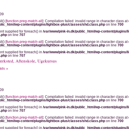
009
l() [
function.preg-match-all
]: Compilation failed: invalid range in character class at o
blic_html/wp-content/plugins/lightbox-plus/classes/shd.class.php
on line
700
ent supplied for foreach() in
/var/www/pink-in.dk/public_html/wp-content/plugins/l
s.php
on line
707
l() [
function.preg-match-all
]: Compilation failed: invalid range in character class at o
blic_html/wp-content/plugins/lightbox-plus/classes/shd.class.php
on line
700
ent supplied for foreach() in
/var/www/pink-in.dk/public_html/wp-content/plugins/l
s.php
on line
707
ærksted
,
Aftenskole
,
Ugekursus
ts »
009
l() [
function.preg-match-all
]: Compilation failed: invalid range in character class at o
blic_html/wp-content/plugins/lightbox-plus/classes/shd.class.php
on line
700
ent supplied for foreach() in
/var/www/pink-in.dk/public_html/wp-content/plugins/l
s.php
on line
707
l() [
function.preg-match-all
]: Compilation failed: invalid range in character class at o
blic_html/wp-content/plugins/lightbox-plus/classes/shd.class.php
on line
700
ent supplied for foreach() in
/var/www/pink-in.dk/public_html/wp-content/plugins/l