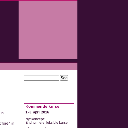
Kommende kurser
1.-3. april 2016
 in
Nyt koncept:
Endnu mere fleksible kurser
ffset 4 in