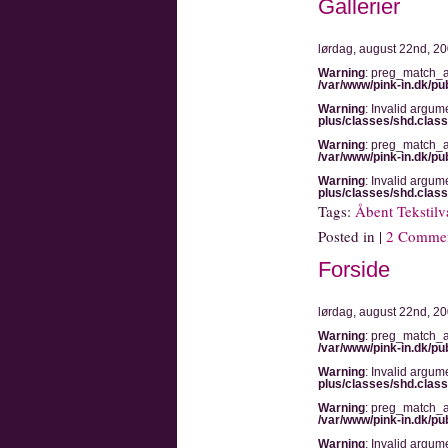
Gallerier
lørdag, august 22nd, 2
Warning
: preg_match_al
/var/www/pink-in.dk/pu
Warning
: Invalid argum
plus/classes/shd.clas
Warning
: preg_match_al
/var/www/pink-in.dk/pu
Warning
: Invalid argum
plus/classes/shd.clas
Tags:
Åbent Tekstilv
Posted in |
2 Commen
Forside
lørdag, august 22nd, 2
Warning
: preg_match_al
/var/www/pink-in.dk/pu
Warning
: Invalid argum
plus/classes/shd.clas
Warning
: preg_match_al
/var/www/pink-in.dk/pu
Warning
: Invalid argum