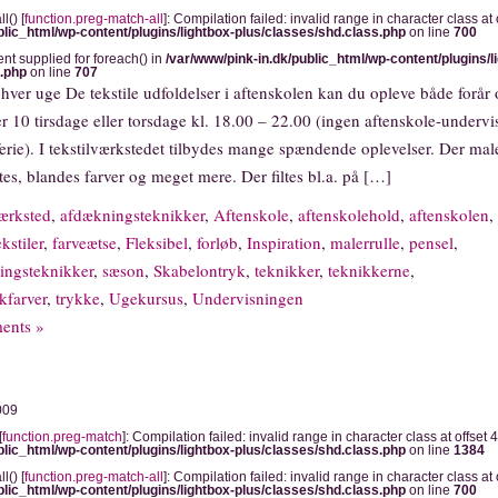
l() [
function.preg-match-all
]: Compilation failed: invalid range in character class at o
blic_html/wp-content/plugins/lightbox-plus/classes/shd.class.php
on line
700
ent supplied for foreach() in
/var/www/pink-in.dk/public_html/wp-content/plugins/l
s.php
on line
707
 hver uge De tekstile udfoldelser i aftenskolen kan du opleve både forår
rer 10 tirsdage eller torsdage kl. 18.00 – 22.00 (ingen aftenskole-underv
sferie). I tekstilværkstedet tilbydes mange spændende oplevelser. Der mal
iltes, blandes farver og meget mere. Der filtes bl.a. på […]
ærksted
,
afdækningsteknikker
,
Aftenskole
,
aftenskolehold
,
aftenskolen
,
kstiler
,
farveætse
,
Fleksibel
,
forløb
,
Inspiration
,
malerrulle
,
pensel
,
ringsteknikker
,
sæson
,
Skabelontryk
,
teknikker
,
teknikkerne
,
kfarver
,
trykke
,
Ugekursus
,
Undervisningen
ents »
009
[
function.preg-match
]: Compilation failed: invalid range in character class at offset 4
blic_html/wp-content/plugins/lightbox-plus/classes/shd.class.php
on line
1384
l() [
function.preg-match-all
]: Compilation failed: invalid range in character class at o
blic_html/wp-content/plugins/lightbox-plus/classes/shd.class.php
on line
700