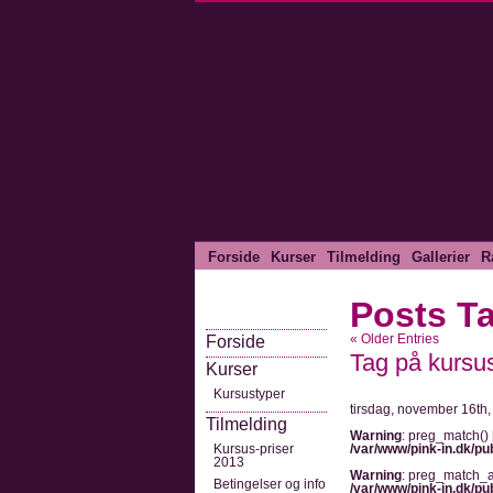
Forside
Kurser
Tilmelding
Gallerier
R
Posts Ta
« Older Entries
Forside
Tag på kursus
Kurser
Kursustyper
tirsdag, november 16th
Tilmelding
Warning
: preg_match() 
Kursus-priser
/var/www/pink-in.dk/pu
2013
Warning
: preg_match_al
Betingelser og info
/var/www/pink-in.dk/pu