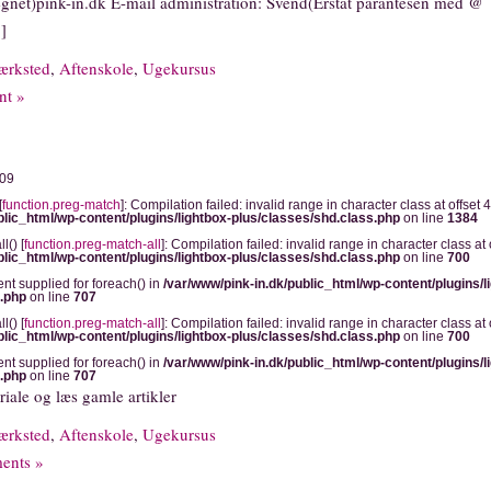
gnet)pink-in.dk E-mail administration: Svend(Erstat parantesen med @
]
ærksted
,
Aftenskole
,
Ugekursus
t »
009
[
function.preg-match
]: Compilation failed: invalid range in character class at offset 4
blic_html/wp-content/plugins/lightbox-plus/classes/shd.class.php
on line
1384
l() [
function.preg-match-all
]: Compilation failed: invalid range in character class at o
blic_html/wp-content/plugins/lightbox-plus/classes/shd.class.php
on line
700
ent supplied for foreach() in
/var/www/pink-in.dk/public_html/wp-content/plugins/l
s.php
on line
707
l() [
function.preg-match-all
]: Compilation failed: invalid range in character class at o
blic_html/wp-content/plugins/lightbox-plus/classes/shd.class.php
on line
700
ent supplied for foreach() in
/var/www/pink-in.dk/public_html/wp-content/plugins/l
s.php
on line
707
riale og læs gamle artikler
ærksted
,
Aftenskole
,
Ugekursus
ents »