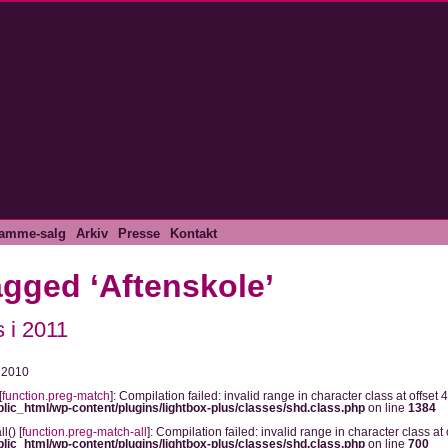
amme-salg
Arkiv
Presse
Kontakt
gged ‘Aftenskole’
 i 2011
, 2010
[
function.preg-match
]: Compilation failed: invalid range in character class at offset 4
blic_html/wp-content/plugins/lightbox-plus/classes/shd.class.php
on line
1384
l() [
function.preg-match-all
]: Compilation failed: invalid range in character class at o
blic_html/wp-content/plugins/lightbox-plus/classes/shd.class.php
on line
700