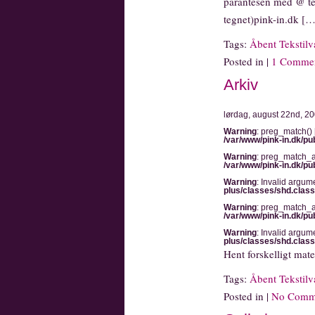
parantesen med @ te
tegnet)pink-in.dk […
Tags:
Åbent Tekstilv
Posted in |
1 Commen
Arkiv
lørdag, august 22nd, 2
Warning
: preg_match() 
/var/www/pink-in.dk/pu
Warning
: preg_match_al
/var/www/pink-in.dk/pu
Warning
: Invalid argum
plus/classes/shd.clas
Warning
: preg_match_al
/var/www/pink-in.dk/pu
Warning
: Invalid argum
plus/classes/shd.clas
Hent forskelligt mate
Tags:
Åbent Tekstilv
Posted in |
No Comm