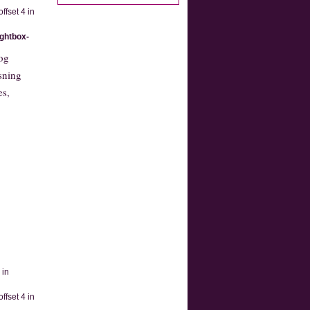
ffset 4 in
ightbox-
 og
isning
es,
 in
ffset 4 in