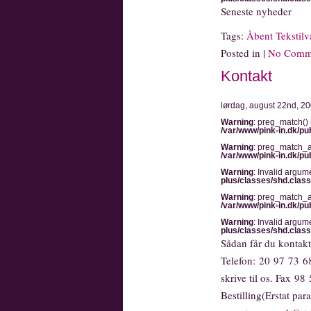
Seneste nyheder
Tags:
Åbent Tekstilv
Posted in |
No Comm
Kontakt
lørdag, august 22nd, 2
Warning
: preg_match() 
/var/www/pink-in.dk/pu
Warning
: preg_match_al
/var/www/pink-in.dk/pu
Warning
: Invalid argum
plus/classes/shd.clas
Warning
: preg_match_al
/var/www/pink-in.dk/pu
Warning
: Invalid argum
plus/classes/shd.clas
Sådan får du kontak
Telefon: 20 97 73 68 
skrive til os. Fax 98
Bestilling(Erstat pa