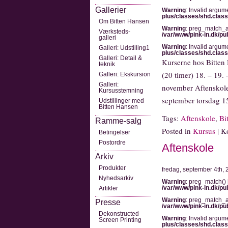
Gallerier
Warning
: Invalid argum
plus/classes/shd.clas
Om Bitten Hansen
Warning
: preg_match_al
Værksteds-
/var/www/pink-in.dk/pu
galleri
Warning
: Invalid argum
Galleri: Udstilling1
plus/classes/shd.clas
Galleri: Detail &
Kurserne hos Bitten 
teknik
(20 timer) 18. – 19. 
Galleri: Ekskursion
Galleri:
november Aftenskolen 
Kursusstemning
september torsdag 1
Udstillinger med
Bitten Hansen
Tags:
Aftenskole
,
Bi
Ramme-salg
Posted in
Kursus
|
K
Betingelser
Postordre
Aftenskole
Arkiv
Produkter
fredag, september 4th,
Nyhedsarkiv
Warning
: preg_match() 
/var/www/pink-in.dk/pu
Artikler
Warning
: preg_match_al
Presse
/var/www/pink-in.dk/pu
Dekonstructed
Warning
: Invalid argum
Screen Printing
plus/classes/shd.clas