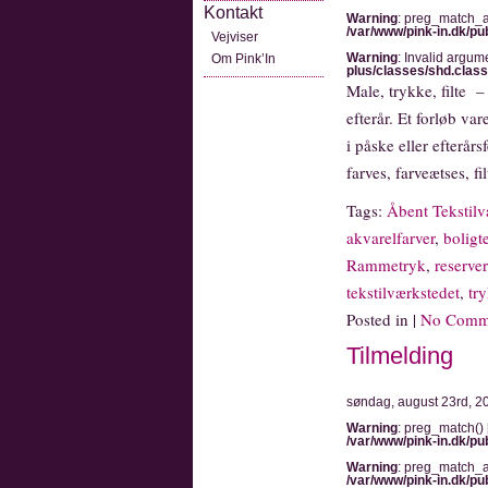
Kontakt
Warning
: preg_match_al
/var/www/pink-in.dk/pu
Vejviser
Warning
: Invalid argum
Om Pink’In
plus/classes/shd.clas
Male, trykke, filte –
efterår. Et forløb va
i påske eller efterår
farves, farveætses, f
Tags:
Åbent Tekstilv
akvarelfarver
,
boligte
Rammetryk
,
reserve
tekstilværkstedet
,
try
Posted in |
No Comm
Tilmelding
søndag, august 23rd, 2
Warning
: preg_match() 
/var/www/pink-in.dk/pu
Warning
: preg_match_al
/var/www/pink-in.dk/pu