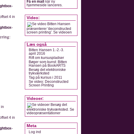
Få en mail
når ny
hjemmeside lanceres.
ightbox-
ffset 4 in
Video:
Bitten Hansen
ightbox-
præsenterer 'deconstructed
screen printing'. Se videoen
ering:
.
Læs også
Bitten Hansen 1.-2.-3.
april 2016
Rift om kursuspladser
Bøger som kunst: Bitten
Hansen på BookARTS
Besøg det elektroniske
trykværksted
Tag på kursus i 2011
Se video: Deconstructed
Screen Printing
Videoer:
Besøg det
 in
elektroniske trykværksted. Se
video­præsentationer
ffset 4 in
Meta
ightbox-
Log ind