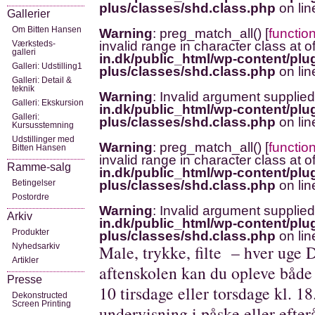
plus/classes/shd.class.php
on li
Gallerier
Om Bitten Hansen
Warning
: preg_match_all() [
functio
Værksteds-
invalid range in character class at o
galleri
in.dk/public_html/wp-content/plug
Galleri: Udstilling1
plus/classes/shd.class.php
on li
Galleri: Detail &
teknik
Warning
: Invalid argument supplied
Galleri: Ekskursion
in.dk/public_html/wp-content/plug
Galleri:
plus/classes/shd.class.php
on li
Kursusstemning
Udstillinger med
Warning
: preg_match_all() [
functio
Bitten Hansen
invalid range in character class at o
Ramme-salg
in.dk/public_html/wp-content/plug
Betingelser
plus/classes/shd.class.php
on li
Postordre
Warning
: Invalid argument supplied
Arkiv
in.dk/public_html/wp-content/plug
Produkter
plus/classes/shd.class.php
on li
Nyhedsarkiv
Male, trykke, filte – hver uge D
Artikler
aftenskolen kan du opleve både f
Presse
10 tirsdage eller torsdage kl. 1
Dekonstructed
Screen Printing
undervisning i påske eller efterå