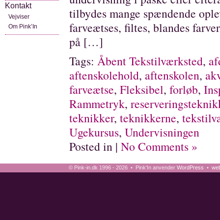
Kontakt
tilbydes mange spændende oplev
Vejviser
farveætses, filtes, blandes farve
Om Pink’In
på […]
Tags:
Åbent Tekstilværksted
,
af
aftenskolehold
,
aftenskolen
,
akv
farveætse
,
Fleksibel
,
forløb
,
Ins
Rammetryk
,
reserveringsteknik
teknikker
,
teknikkerne
,
tekstilv
Ugekursus
,
Undervisningen
Posted in |
No Comments »
© Pink-in.dk 1996 - 2026 • Pink'In anvender
WordPress
•
web