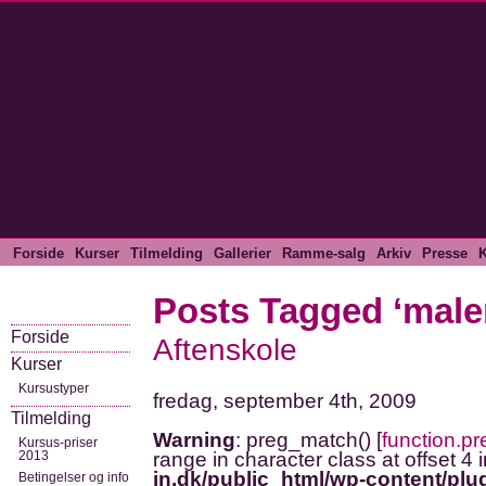
Forside
Kurser
Tilmelding
Gallerier
Ramme-salg
Arkiv
Presse
K
Posts Tagged ‘maler
Forside
Aftenskole
Kurser
Kursustyper
fredag, september 4th, 2009
Tilmelding
Warning
: preg_match() [
function.p
Kursus-priser
2013
range in character class at offset 4 
in.dk/public_html/wp-content/plug
Betingelser og info